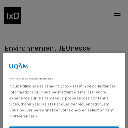
Environnement JEUnesse
Myriam Rouleau
Créé en 1979, ENvironnement JEUnesse (ENJEU) est un
Préférences en matière de témoins
organisme d’éducation relative à l’environnement qui
Nous utilisons des témoins (cookies) afin de collecter des
vise à conscientiser les jeunes du Québec aux enjeux
informations qui nous permettent d’améliorer votre
environnementaux, les outiller à travers ses projets
expérience sur le site, de vous proposer des contenus
éducatifs et les inciter à agir dans leur milieu. En faisant
vidéo, d’analyser les statistiques de fréquentation, etc.
la refonte de leur site web, je souhaitais adopter une
Vous pouvez personnaliser votre choix en sélectionnant
approche d’écoconception afin de mieux refléter les
« Préférences ».
valeurs et la mission de l’organisme. Effectivement, à
l’heure actuelle, le site web n’est pas optimisé et